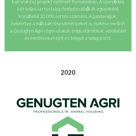
kulcsrakész projekt építését Romániában. A szerződés
két teljes sertéstelep felépítéséből áll, egyenként
körülbelül 10 000 sertés számára. A gazdaságok,
beleértve a műszaki létesítményeket is, építése mellett
a Genugten Agri céges utakat, trágyatárolókat, vízellátást
és kerítéseket épít és telepít a telep körül.
2020