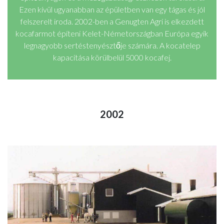
Ezen kívül ugyanabban az épületben van egy tágas és jól
felszerelt iroda. 2002-ben a Genugten Agri is elkezdett
kocafarmot építeni Kelet-Németországban Európa egyik
legnagyobb sertéstenyésztője számára. A kocatelep
kapacitása körülbelül 5000 kocafej.
2002