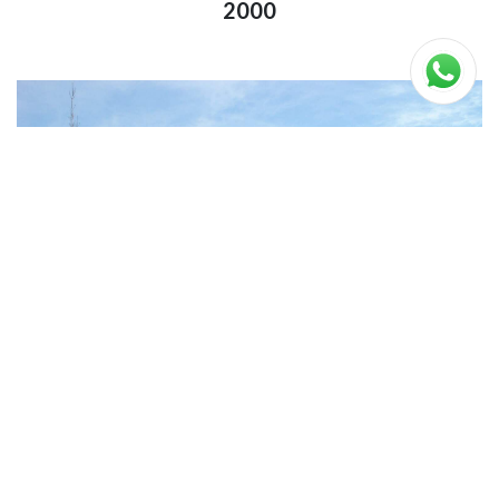
2000
Első szerződések kínai gyártókkal