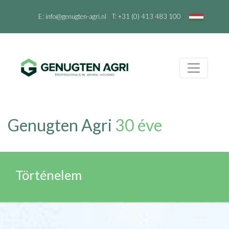
E:
info@genugten-agri.nl
T:
+31 (0) 413 483 100
Genugten Agri
30 éve
Történelem