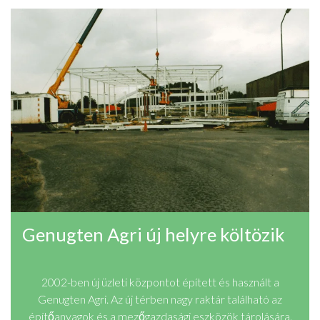
Genugten Agri új helyre költözik
2002-ben új üzleti központot épített és használt a
Genugten Agri. Az új térben nagy raktár található az
építőanyagok és a mezőgazdasági eszközök tárolására.