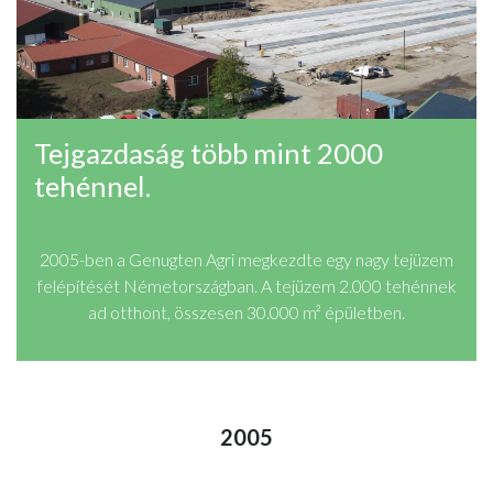
Tejgazdaság több mint 2000
tehénnel.
2005-ben a Genugten Agri megkezdte egy nagy tejüzem
felépítését Németországban. A tejüzem 2.000 tehénnek
ad otthont, összesen 30.000 m² épületben.
2005