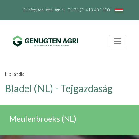
E:
info@genugten-agri.nl
T:
+31 (0) 413 483 100
Hollandia - -
Bladel (NL) - Tejgazdaság
Meulenbroeks (NL)