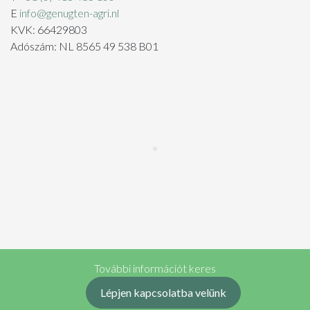
E
info@genugten-agri.nl
KVK: 66429803
Adószám: NL 8565 49 538 B01
További információt keres
Lépjen kapcsolatba velünk