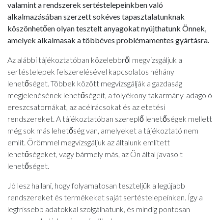
valamint a rendszerek sertéstelepeinkben való
alkalmazásában szerzett sokéves tapasztalatunknak
köszönhetően olyan tesztelt anyagokat nyújthatunk Önnek,
amelyek alkalmasak a többéves problémamentes gyártásra.
Az alábbi tájékoztatóban közelebbről megvizsgáljuk a
sertéstelepek felszerelésével kapcsolatos néhány
lehetőséget. Többek között megvizsgálják a gazdaság
megjelenésének lehetőségeit, a folyékony takarmány-adagoló
ereszcsatornákat, az acélrácsokat és az etetési
rendszereket. A tájékoztatóban szereplő lehetőségek mellett
még sok más lehetőség van, amelyeket a tájékoztató nem
említ. Örömmel megvizsgáljuk az általunk említett
lehetőségeket, vagy bármely más, az Ön által javasolt
lehetőséget.
Jó lesz hallani, hogy folyamatosan teszteljük a legújabb
rendszereket és termékeket saját sertéstelepeinken. Így a
legfrissebb adatokkal szolgálhatunk, és mindig pontosan