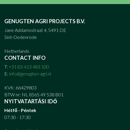
GENUGTEN AGRI PROJECTS B.V.
Jane Addamsstraat 4, 5491 DE
Sint-Oedenrode
Netherlands
CONTACT INFO
T:
+31 (0) 413 483 100
E:
info@genugten-agri.nl
KVK: 66429803
BTW nr: NL 8565 49 538 B01
NYITVATARTÁSI IDŐ
Hétfő - Péntek
07:30 - 17:30