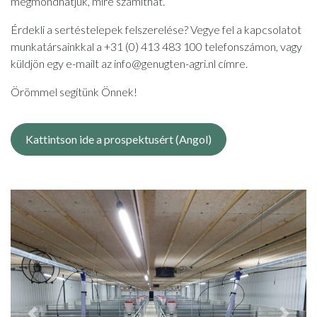
megmondhatjuk, mire számíthat.
Érdekli a sertéstelepek felszerelése? Vegye fel a kapcsolatot
munkatársainkkal a +31 (0) 413 483 100 telefonszámon, vagy
küldjön egy e-mailt az info@genugten-agri.nl címre.
Örömmel segítünk Önnek!
Kattintson ide a prospektusért (Angol)