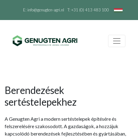
E:
info@genugten-agri.nl
T:
+31 (0) 413 483 100
Berendezések
sertéstelepekhez
A Genugten Agri a modern sertéstelepek építésére és
felszerelésére szakosodott. A gazdaságok, a hozzájuk
kapcsolódó berendezések fejlesztésében és gyártásában,