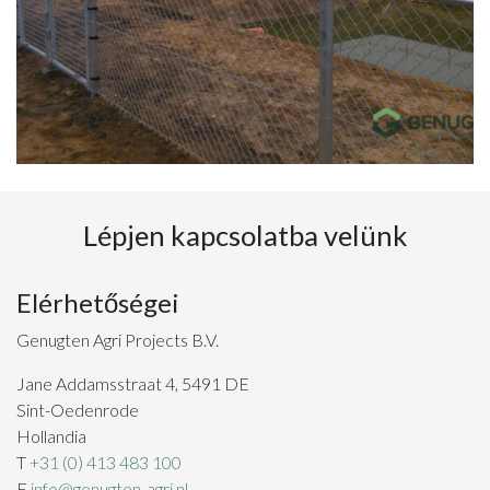
Lépjen kapcsolatba velünk
Elérhetőségei
Genugten Agri Projects B.V.
Jane Addamsstraat 4, 5491 DE
Sint-Oedenrode
Hollandia
T
+31 (0) 413 483 100
E
info@genugten-agri.nl