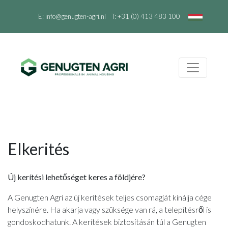
E:
info@genugten-agri.nl
T:
+31 (0) 413 483 100
Elkerités
Új kerítési lehetőséget keres a földjére?
A Genugten Agri az új kerítések teljes csomagját kínálja cége
helyszínére. Ha akarja vagy szüksége van rá, a telepítésről is
gondoskodhatunk. A kerítések biztosításán túl a Genugten