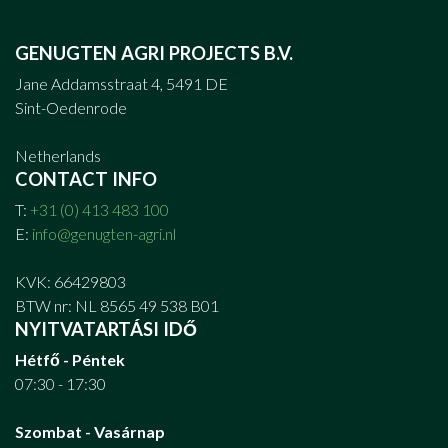
GENUGTEN AGRI PROJECTS B.V.
Jane Addamsstraat 4, 5491 DE
Sint-Oedenrode
Netherlands
CONTACT INFO
T:
+31 (0) 413 483 100
E:
info@genugten-agri.nl
KVK: 66429803
BTW nr: NL 8565 49 538 B01
NYITVATARTÁSI IDŐ
Hétfő - Péntek
07:30 - 17:30
Szombat - Vasárnap