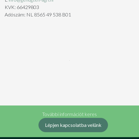
KVK: 66429803
Adószám: NL 8565 49 538 B01
További információt keres
Lépjen kapcsolatba velünk