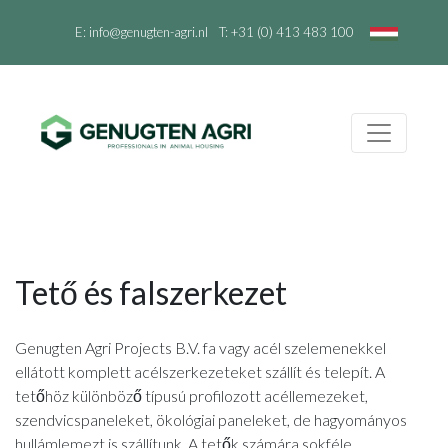
E:
info@genugten-agri.nl
T:
+31 (0) 413 483 100
Tető és falszerkezet
Genugten Agri Projects B.V. fa vagy acél szelemenekkel
ellátott komplett acélszerkezeteket szállít és telepít. A
tetőhöz különböző típusú profilozott acéllemezeket,
szendvicspaneleket, ökológiai paneleket, de hagyományos
hullámlemezt is szállítunk. A tetők számára sokféle