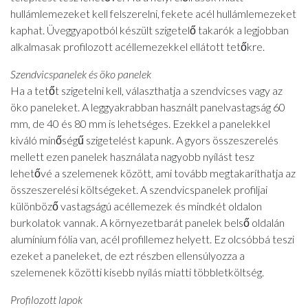
hullámlemezeket kell felszerelni, fekete acél hullámlemezeket
kaphat. Üveggyapotból készült szigetelő takarók a legjobban
alkalmasak profilozott acéllemezekkel ellátott tetőkre.
Szendvicspanelek és öko panelek
Ha a tetőt szigetelni kell, választhatja a szendvicses vagy az
öko paneleket. A leggyakrabban használt panelvastagság 60
mm, de 40 és 80 mm is lehetséges. Ezekkel a panelekkel
kiváló minőségű szigetelést kapunk. A gyors összeszerelés
mellett ezen panelek használata nagyobb nyílást tesz
lehetővé a szelemenek között, ami tovább megtakaríthatja az
összeszerelési költségeket. A szendvicspanelek profiljai
különböző vastagságú acéllemezek és mindkét oldalon
burkolatok vannak. A környezetbarát panelek belső oldalán
alumínium fólia van, acél profillemez helyett. Ez olcsóbbá teszi
ezeket a paneleket, de ezt részben ellensúlyozza a
szelemenek közötti kisebb nyílás miatti többletköltség.
Profilozott lapok