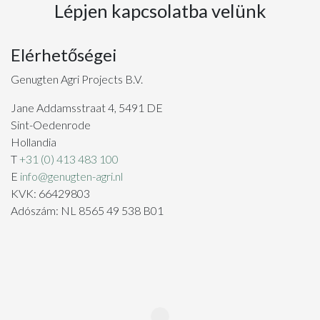
Lépjen kapcsolatba velünk
Elérhetőségei
Genugten Agri Projects B.V.
Jane Addamsstraat 4, 5491 DE
Sint-Oedenrode
Hollandia
T
+31 (0) 413 483 100
E
info@genugten-agri.nl
KVK: 66429803
Adószám: NL 8565 49 538 B01