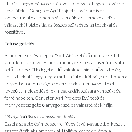
Habár a hagyományos profilozott lemezeket egyre kevésbé
használják, a Genugten Agri Projects továbbra is az
azbesztmentes cementszálas profilozott lemezek teljes
választékát biztosítja, az összes szükséges tartozékkal és
rögzítővel.
Tetőszigetelés
A modern sertéstelepek “Soft-Air” szellőző mennyezettel
vannak felszerelve. Ennek a mennyezetnek a használatával a
tetőn keresztül hidegebb időszakokban nincs hőveszteség,
ami azt jelenti, hogy megtakarítja a fűtési költségeket. Ebben a
helyzetben a tető szigetelésére csak a mennyezet feletti
levegő túlmelegedésének megakadályozására van szükség
forró napokon. Genugten Agri Projects B.V. tető és
mennyezetszigetelő anyagok széles választékát kínálja.
Hőszigetelő üveg ásványgyapot táblák
Ezzel a szigetelési módszerrel (üveg ásványgyapotból készült
szigetelő táblák), amelyek alul fóliával vannak ellátva, a