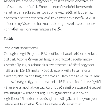
Az acél szelemenek nagyobb nyitást tesznek lehetővé az
acélszerkezet között. Ennek eredményeként kevesebb
keretre van szükség, és tovább helyezhetők el. Ebben az
esetben a sertéstelepen lévő rekeszek növelhetők. A 6-10
méteres nyílásokhoz használható horganyzott szelemenek
könnyűek és könnyen felszerelhetők.
Tetők
Profilozott acéllemezek
Genugten Agri Projects B.V. profilozott acél tetőlemezeket
biztosít. Azon előnyén túl, hogy a profilozott acéllemezek
kisebb súlyúak, alkalmasak a szelemenek közötti nagyobb
nyílásra is 1,5-1,8 méter között. Ezenkívül a tető m²-ára
alacsonyabb, mint a hagyományos hullámlemezeké, mivel már
nem szükséges figyelembe venni a 15% -os átfedést. Az ügyfél
kérésére a lapokat vastag, különböző színű plasztiszolréteggel
szállíthatjuk. A lefedettség 10 évig garantált. A lapokat
legfeljebb 15 méter hosszúságban szállítják, ami nagyon gyors
telepítést tesz lehetővé. Ha a helyi előírások miatt