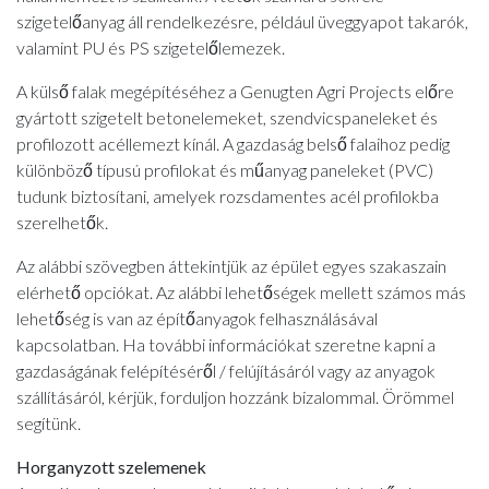
szigetelőanyag áll rendelkezésre, például üveggyapot takarók,
valamint PU és PS szigetelőlemezek.
A külső falak megépítéséhez a Genugten Agri Projects előre
gyártott szigetelt betonelemeket, szendvicspaneleket és
profilozott acéllemezt kínál. A gazdaság belső falaihoz pedig
különböző típusú profilokat és műanyag paneleket (PVC)
tudunk biztosítani, amelyek rozsdamentes acél profilokba
szerelhetők.
Az alábbi szövegben áttekintjük az épület egyes szakaszain
elérhető opciókat. Az alábbi lehetőségek mellett számos más
lehetőség is van az építőanyagok felhasználásával
kapcsolatban. Ha további információkat szeretne kapni a
gazdaságának felépítéséről / felújításáról vagy az anyagok
szállításáról, kérjük, forduljon hozzánk bizalommal. Örömmel
segítünk.
Horganyzott szelemenek