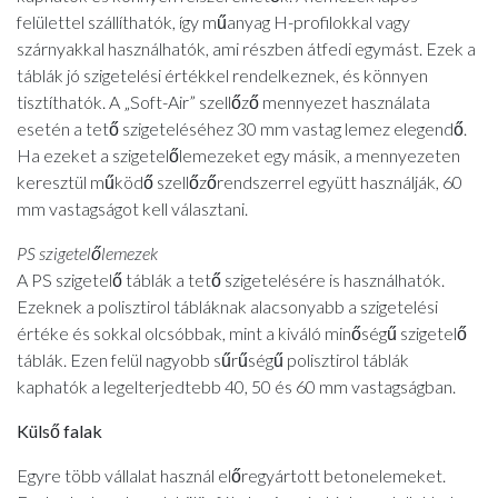
felülettel szállíthatók, így műanyag H-profilokkal vagy
szárnyakkal használhatók, ami részben átfedi egymást. Ezek a
táblák jó szigetelési értékkel rendelkeznek, és könnyen
tisztíthatók. A „Soft-Air” szellőző mennyezet használata
esetén a tető szigeteléséhez 30 mm vastag lemez elegendő.
Ha ezeket a szigetelőlemezeket egy másik, a mennyezeten
keresztül működő szellőzőrendszerrel együtt használják, 60
mm vastagságot kell választani.
PS szigetelőlemezek
A PS szigetelő táblák a tető szigetelésére is használhatók.
Ezeknek a polisztirol tábláknak alacsonyabb a szigetelési
értéke és sokkal olcsóbbak, mint a kiváló minőségű szigetelő
táblák. Ezen felül nagyobb sűrűségű polisztirol táblák
kaphatók a legelterjedtebb 40, 50 és 60 mm vastagságban.
Külső falak
Egyre több vállalat használ előregyártott betonelemeket.