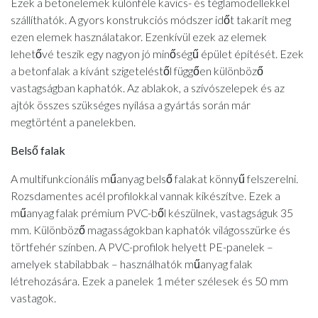
Ezek a betonelemek különféle kavics- és téglamodellekkel
szállíthatók. A gyors konstrukciós módszer időt takarít meg
ezen elemek használatakor. Ezenkívül ezek az elemek
lehetővé teszik egy nagyon jó minőségű épület építését. Ezek
a betonfalak a kívánt szigeteléstől függően különböző
vastagságban kaphatók. Az ablakok, a szívószelepek és az
ajtók összes szükséges nyílása a gyártás során már
megtörtént a panelekben.
Belső falak
A multifunkcionális műanyag belső falakat könnyű felszerelni.
Rozsdamentes acél profilokkal vannak kikészítve. Ezek a
műanyag falak prémium PVC-ből készülnek, vastagságuk 35
mm. Különböző magasságokban kaphatók világosszürke és
törtfehér színben. A PVC-profilok helyett PE-panelek –
amelyek stabilabbak – használhatók műanyag falak
létrehozására. Ezek a panelek 1 méter szélesek és 50 mm
vastagok.