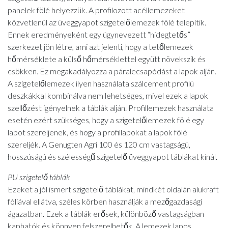
panelek fölé helyezzük. A profilozott acéllemezeket
közvetlenül az üveggyapot szigetelőlemezek fölé telepítik.
Ennek eredményeként egy úgynevezett “hidegtetős”
szerkezet jön létre, ami azt jelenti, hogy a tetőlemezek
hőmérséklete a külső hőmérséklettel együtt növekszik és
csökken. Ez megakadályozza a páralecsapódást a lapok alján.
A szigetelőlemezek ilyen használata szálcement profilú
deszkákkal kombinálva nem lehetséges, mivel ezek a lapok
szellőzést igényelnek a táblák alján. Profillemezek használata
esetén ezért szükséges, hogy a szigetelőlemezek fölé egy
lapot szereljenek, és hogy a profillapokat a lapok fölé
szereljék. A Genugten Agri 100 és 120 cm vastagságú,
hosszúságú és szélességű szigetelő üveggyapot táblákat kínál.
PU szigetelő táblák
Ezeket a jól ismert szigetelő táblákat, mindkét oldalán alukraft
fóliával ellátva, széles körben használják a mezőgazdasági
ágazatban. Ezek a táblák erősek, különböző vastagságban
kaphatók és könnyen felszerelhetők. A lemezek lapos